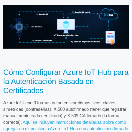
Cómo Configurar Azure IoT Hub para
la Autenticación Basada en
Certificados
Azure IoT tiene 3 formas de autenticar dispositivos: claves
simétricas (contraseñas), X.509 autofirmado (tener que registrar
manualmente cada certificado) y X.509 CA firmado (la forma
correcta).
Aquí se incluyen instrucciones detalladas sobre cómo
agregar un dispositivo a Azure IoT Hub con autenticación firmada