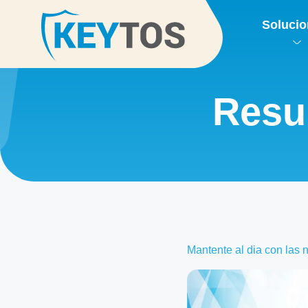
Soluci
Resu
Mantente al dia con las n