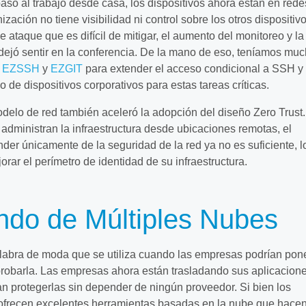
paso al trabajo desde casa, los dispositivos ahora están en rede
ización no tiene visibilidad ni control sobre los otros dispositivo
 ataque que es difícil de mitigar, el aumento del monitoreo y la
dejó sentir en la conferencia. De la mano de eso, teníamos mu
n
EZSSH
y
EZGIT
para extender el acceso condicional a SSH y
de dispositivos corporativos para estas tareas críticas.
elo de red también aceleró la adopción del diseño Zero Trust.
administran la infraestructura desde ubicaciones remotas, el
er únicamente de la seguridad de la red ya no es suficiente, l
rar el perímetro de identidad de su infraestructura.
do de Múltiples Nubes
labra de moda que se utiliza cuando las empresas podrían pon
robarla. Las empresas ahora están trasladando sus aplicacion
can protegerlas sin depender de ningún proveedor. Si bien los
ofrecen excelentes herramientas basadas en la nube que hace