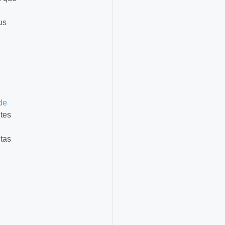
us
de
ntes
tas