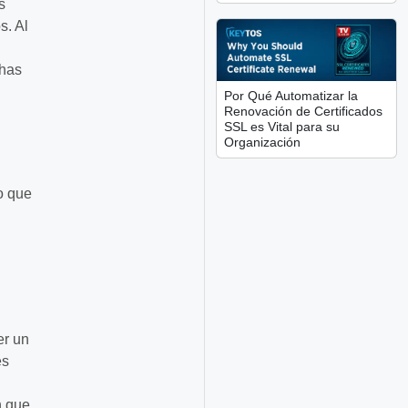
s
s. Al
chas
Por Qué Automatizar la
Renovación de Certificados
SSL es Vital para su
Organización
o que
er un
es
n que