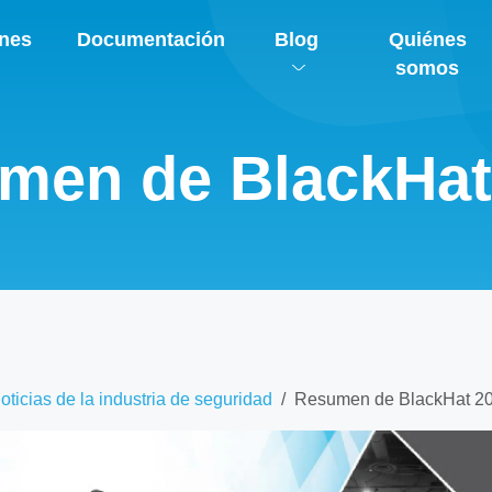
ones
Documentación
Blog
Quiénes
somos
men de BlackHat
oticias de la industria de seguridad
Resumen de BlackHat 2