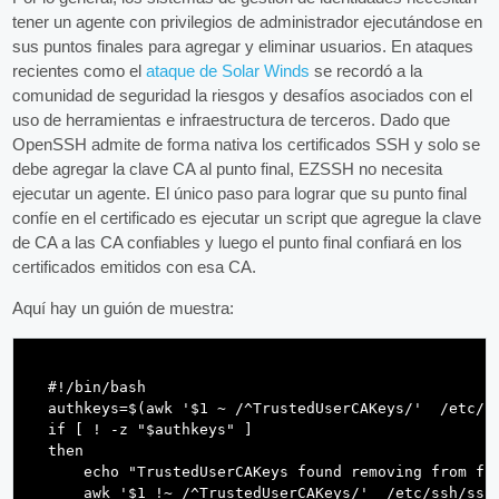
tener un agente con privilegios de administrador ejecutándose en
sus puntos finales para agregar y eliminar usuarios. En ataques
recientes como el
ataque de Solar Winds
se recordó a la
comunidad de seguridad la riesgos y desafíos asociados con el
uso de herramientas e infraestructura de terceros. Dado que
OpenSSH admite de forma nativa los certificados SSH y solo se
debe agregar la clave CA al punto final, EZSSH no necesita
ejecutar un agente. El único paso para lograr que su punto final
confíe en el certificado es ejecutar un script que agregue la clave
de CA a las CA confiables y luego el punto final confiará en los
certificados emitidos con esa CA.
Aquí hay un guión de muestra:
  #!/bin/bash 

  authkeys=$(awk '$1 ~ /^TrustedUserCAKeys/'  /etc/ss
  if [ ! -z "$authkeys" ]

  then

      echo "TrustedUserCAKeys found removing from fil
      awk '$1 !~ /^TrustedUserCAKeys/'  /etc/ssh/sshd