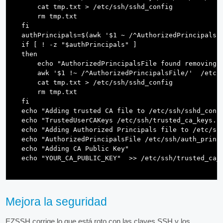
      cat tmp.txt > /etc/ssh/sshd_config 

      rm tmp.txt

  fi

  authPrincipals=$(awk '$1 ~ /^AuthorizedPrincipalsFi
  if [ ! -z "$authPrincipals" ]

  then

      echo "AuthorizedPrincipalsFile found removing f
      awk '$1 !~ /^AuthorizedPrincipalsFile/'  /etc/s
      cat tmp.txt > /etc/ssh/sshd_config 

      rm tmp.txt

  fi

  echo "Adding trusted CA file to /etc/ssh/sshd_confi
  echo "TrustedUserCAKeys /etc/ssh/trusted_ca_keys.pu
  echo "Adding Authorized Principals file to /etc/ssh
  echo "AuthorizedPrincipalsFile /etc/ssh/auth_princi
  echo "Adding CA Public Key"

Mejora la seguridad
EZSSH corrige lo que está roto con las claves SSH y los