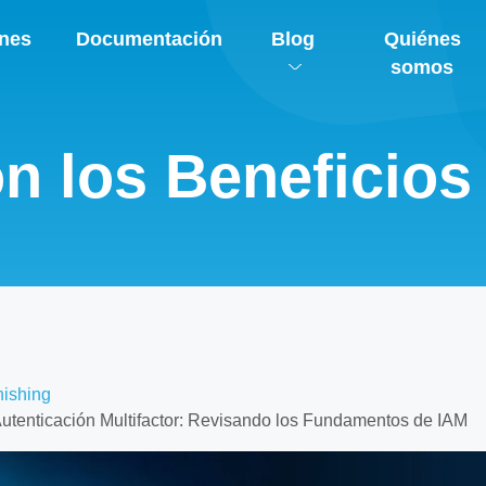
ones
Documentación
Blog
Quiénes
somos
n los Beneficios
hishing
Autenticación Multifactor: Revisando los Fundamentos de IAM