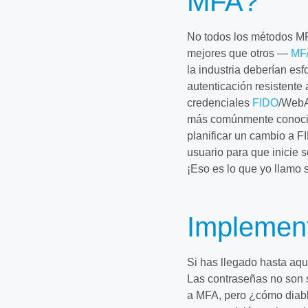
MFA?
No todos los métodos MF
mejores que otros —
MFA
la industria deberían es
autenticación resistente
credenciales
FIDO
/WebA
más comúnmente conoc
planificar un cambio a 
usuario para que inicie s
¡Eso es lo que yo llamo 
Implemen
Si has llegado hasta aqu
Las contraseñas no son s
a MFA, pero ¿cómo diab