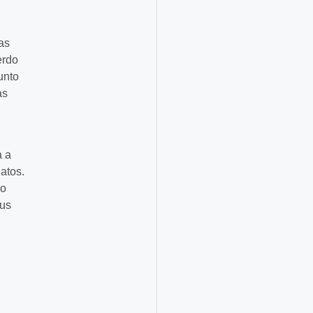
as
erdo
unto
as
a a
atos.
go
sus