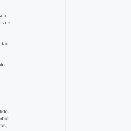
son
res de
idad,
to.
tido.
mbio
os,