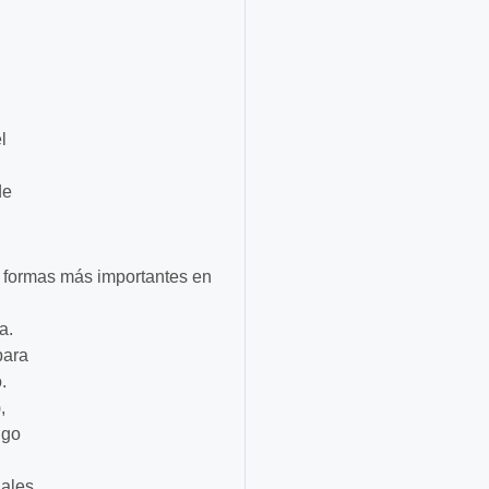
l
de
s formas más importantes en
a.
para
.
,
lgo
iales