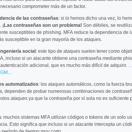
 necesario comprometer más de un factor.
dencia de las contraseñas
: si lo hemos dicho una vez, lo he
s.
¡Las contraseñas son un problema!
Son débiles, se reutiliz
lmente susceptibles de phishing. MFA reduce la dependencia de l
ás susceptible en la gran mayoría de los ataques.
 ingeniería social
: este tipo de ataques suelen tener como objet
, incluso si un atacante obtiene una contraseña mediante phis
 autenticación adicional, que es mucho más difícil de adquirir.
…
e MGM…
ues automatizados
: los ataques automáticos, como la fuerza bru
les, dependen de probar numerosas combinaciones de contrase
tos ataques ya que la contraseña por sí sola no es suficiente 
a
: muchos sistemas MFA utilizan códigos o tokens de un solo u
ia. Esto significa que incluso si un atacante intercepta un códi
n período de tiempo muy corto.