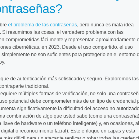
ontraseñas?
obre
el problema de las contraseñas
, pero nunca es mala idea
. Si resumimos las cosas, el verdadero problema con las
en comprometidas fácilmente y representan aproximadamente e
iones cibernéticas. en 2023. Desde el uso compartido, el uso
s, simplemente no son suficientes para protegerlo en el entorno 
oy.
que de autenticación más sofisticado y seguro. Exploremos la
contraparte tradicional.
requiere múltiples formas de verificación, no solo una contraseñ
truso potencial debe comprometer más de un tipo de credencial 
umenta significativamente la dificultad del acceso no autorizado
na combinación de algo que usted sabe (como una contraseña)
 llave de hardware o un teléfono inteligente) y, en ocasiones, a
digital o reconocimiento facial). Este enfoque en capas y esta
 más difícil para un atacante replicar o robar todas las credenc