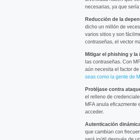
necesarias, ya que sería
Reducción de la depen
dicho un millón de vece
varios sitios y son fáci
contraseñas, el vector m
Mitigar el phishing y la
las contraseñas. Con MFA
aún necesita el factor de
seas como la gente d
Protéjase contra ataq
el relleno de credencia
MFA anula eficazmente es
acceder.
Autenticación dinámic
que cambian con frecuenc
será inútil después de u