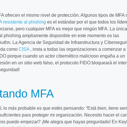
A ofrecen el mismo nivel de protección. Algunos tipos de MFA 
 resistente al phishing
es el estándar por el que todos los líde
forzarse, pero cualquier MFA es mejor que ningún MFA. La única
 al phishing ampliamente disponible en este momento es las
uthn. La Agencia de Seguridad de Infraestructura y Cibersegur
ida como
CISA
, insta a todas las organizaciones a comenzar a
FIDO porque cuando un actor cibernético malicioso engaña a un
esión en un sitio web falso, el protocolo FIDO bloqueará el inten
seguridad!
tando MFA
í, lo más probable es que estés pensando: “Está bien, tiene sen
uficientes para proteger mi organización. Necesito hacer el ca
los puedo empezar? ¡Me alegra que hayas preguntado! En Keyt