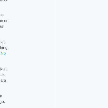
mos
an en
as
ivo
hing,
No
ta o
ñas.
para
so
go,