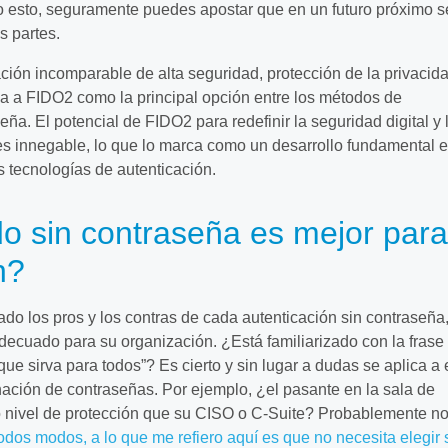
o esto, seguramente puedes apostar que en un futuro próximo s
s partes.
ión incomparable de alta seguridad, protección de la privacid
na a FIDO2 como la principal opción entre los métodos de
eña. El potencial de FIDO2 para redefinir la seguridad digital y 
es innegable, lo que lo marca como un desarrollo fundamental e
s tecnologías de autenticación.
 sin contraseña es mejor para
n?
o los pros y los contras de cada autenticación sin contraseña
ecuado para su organización. ¿Está familiarizado con la frase
ue sirva para todos”? Es cierto y sin lugar a dudas se aplica a 
nación de contraseñas. Por ejemplo, ¿el pasante en la sala de
o nivel de protección que su CISO o C-Suite? Probablemente 
odos modos, a lo que me refiero aquí es que no necesita elegir 