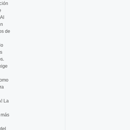
ción
e
 Al
un
os de
lo
es
s.
xige
como
ra
A! La
s más
del