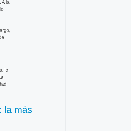
 A la
lo
bargo,
de
, lo
ta
idad
: la más