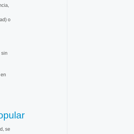
ncia,
ad) o
 sin
 en
opular
d, se