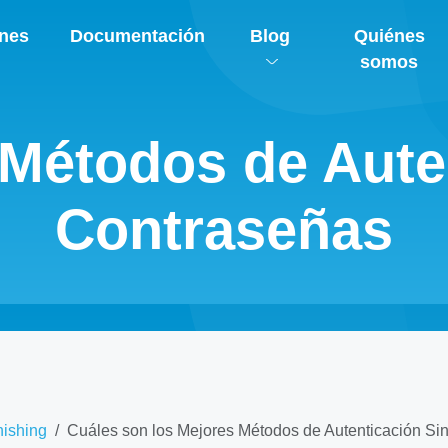
ones
Documentación
Blog
Quiénes
somos
Métodos de Aute
Contraseñas
hishing
Cuáles son los Mejores Métodos de Autenticación Si