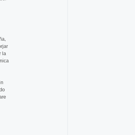
ña,
rjar
 la
única
in
ndo
are