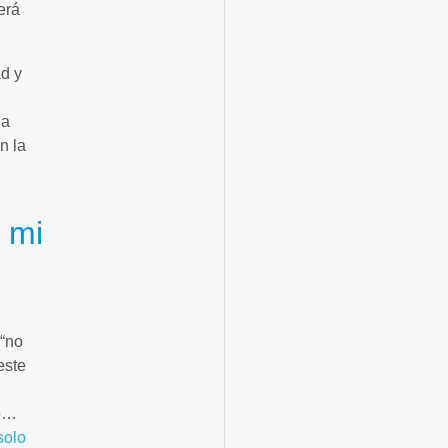
erá
ad y
la
n la
 mi
,
 “no
este
no…
solo