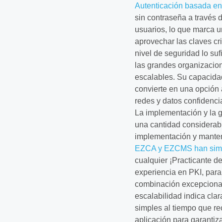
Autenticación basada en
sin contraseña a través d
usuarios, lo que marca un
aprovechar las claves cr
nivel de seguridad lo suf
las grandes organizacio
escalables. Su capacidad
convierte en una opción
redes y datos confidenci
La implementación y la g
una cantidad considerabl
implementación y mante
EZCA y EZCMS han simpli
cualquier ¡Practicante 
experiencia en PKI, par
combinación excepcional
escalabilidad indica cl
simples al tiempo que r
aplicación para garantiza