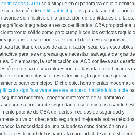
 certificados (CBA)
se distingue en el panorama de la autentica
e su utilización de
certificados digitales
para la autenticación d
 avance significativo en la protección de identidades digitales.
iptográficas integradas en estos certificados, CBA proporciona 
icientemente sólido como para cumplir con los estrictos requisit
nes que buscan soluciones de control de acceso seguras y
 para facilitar procesos de autenticación seguros y escalables 
 atractiva para las empresas que necesitan salvaguardar grand
ales. Sin embargo, la sofisticación del ACB conlleva sus desafío
estión continua de una infraestructura basada en certificados e
e de conocimientos y recursos técnicos, lo que hace que su
nimiento sean complejos. Dicho esto, herramientas modernas 
ficado significativamente este proceso, haciéndolo simple
pa
de seguridad moderno, independientemente de su dominio o
a asegurar su postura de seguridad en solo minutos usando CB
mente potente de CBA de fuertes medidas de seguridad y
aramente su valor, ofreciendo seguridad mejorada sobre método
econoce la necesidad de una cuidadosa consideración en su
r la accesibilidad del usuario y la capacidad de administración 