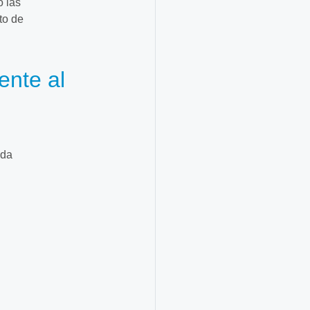
o las
to de
ente al
nda