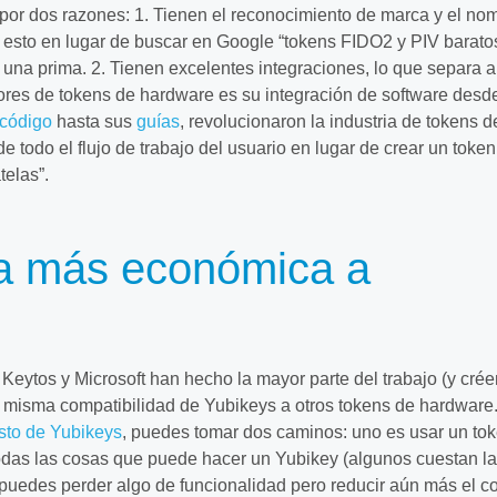
por dos razones: 1. Tienen el reconocimiento de marca y el no
 esto en lugar de buscar en Google “tokens FIDO2 y PIV baratos
r una prima. 2. Tienen excelentes integraciones, lo que separa a
ores de tokens de hardware es su integración de software desd
 código
hasta sus
guías
, revolucionaron la industria de tokens d
 todo el flujo de trabajo del usuario en lugar de crear un token
telas”.
va más económica a
 Keytos y Microsoft han hecho la mayor parte del trabajo (y crée
 la misma compatibilidad de Yubikeys a otros tokens de hardware
sto de Yubikeys
, puedes tomar dos caminos: uno es usar un to
das las cosas que puede hacer un Yubikey (algunos cuestan la
 puedes perder algo de funcionalidad pero reducir aún más el c