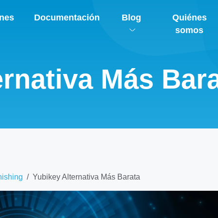
ones
Documentación
Blog
Quiénes
somos
ernativa Más Bara
hishing
Yubikey Alternativa Más Barata