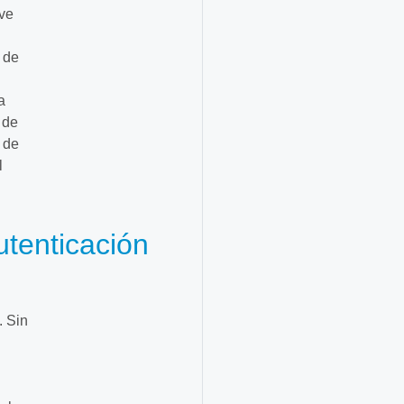
ave
 de
a
 de
 de
l
utenticación
. Sin