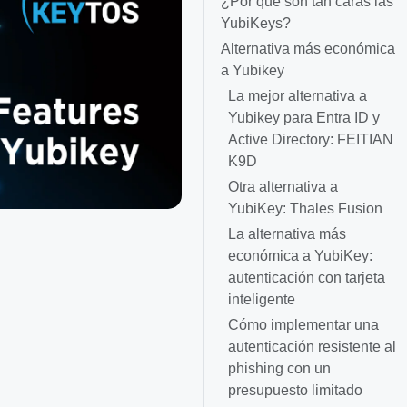
¿Por qué son tan caras las
YubiKeys?
Alternativa más económica
a Yubikey
La mejor alternativa a
Yubikey para Entra ID y
Active Directory: FEITIAN
K9D
Otra alternativa a
YubiKey: Thales Fusion
La alternativa más
económica a YubiKey:
autenticación con tarjeta
inteligente
Cómo implementar una
autenticación resistente al
phishing con un
presupuesto limitado