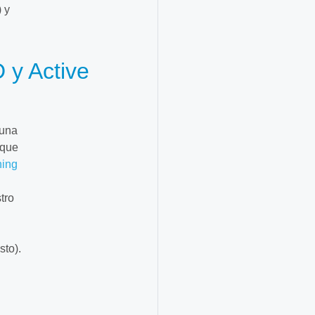
 y
 y Active
 una
 que
hing
tro
sto).