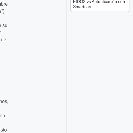
FIDO2 vs Autenticación con
mbre
Smartcard
”),
e su
e
 de
nos,
.
ken
osto